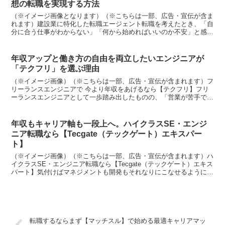
想の転職を実現する方法
（※イメージ画像となります）（※こちらは一部、広告・宣伝が含ま
れます）建設業に特化した転職エージェント転職を考えたとき、「自
分に合う仕事がわからない」「何から始めればいいのか不安」と感じ
る方は少なくありません。特に未経験分野への挑戦やキャリ...
年収アップと働き方の自由を両立したいエンジニアが
「テクフリ」を選ぶ理由
（※イメージ画像）（※こちらは一部、広告・宣伝が含まれます）フ
リーランスエンジニアで 今より年収をあげるなら【テクフリ】フリ
ーランスエンジニアとして一歩踏み出したものの、「営業が苦手で案
件探しに時間を取られてしまう」「単価交渉がうまくいかず...
年収もキャリア軸も一段上へ。ハイクラスSE・エンジ
ニア転職なら【Tecgate（テックゲート）エキスパー
ト】
（※イメージ画像）（※こちらは一部、広告・宣伝が含まれます）ハ
イクラスSE・エンジニア転職なら【Tecgate（テックゲート）エキス
パート】気付けばマネジメントも開発もそれなりにこなせるようにな
った。けれど、年収は思ったほど伸びないし、案件...
転職するならまず【マッチスル】で始める最適キャリアマッ