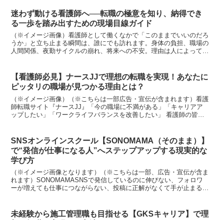
迷わず動ける看護師へ──転職の極意を知り、納得でき
る一歩を踏み出すための現場目線ガイド
（※イメージ画像）看護師として働くなかで「このままでいいのだろ
うか」と立ち止まる瞬間は、誰にでも訪れます。身体の負担、職場の
人間関係、夜勤サイクルの崩れ、将来への不安。理由は人によって違
っても、“迷いの正体”が分からないまま日々だけが進んで...
【看護師必見】ナースJJで理想の転職を実現！あなたに
ピッタリの職場が見つかる理由とは？
（※イメージ画像）（※こちらは一部広告・宣伝が含まれます）看護
師転職サイト『ナースJJ』「今の職場に不満がある」「キャリアア
ップしたい」「ワークライフバランスを改善したい」 看護師の皆
様、このような悩みを抱えていませんか？ 看護師の転職は、...
SNSオンラインスクール【SONOMAMA（そのまま）】
で“発信が仕事になる人”へステップアップする現実的な
学び方
（※イメージ画像となります）（※こちらは一部、広告・宣伝が含ま
れます）SONOMAMASNSで発信しているのに伸びない、フォロワ
ーが増えても仕事につながらない、投稿に正解がなくて手が止まる。
そんな悩みを抱える人は多いものです。アルゴリズムや...
未経験から施工管理職も目指せる【GKSキャリア】で理