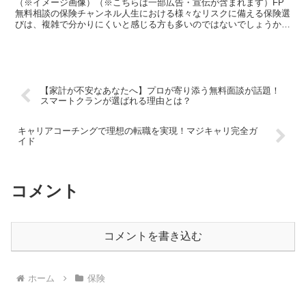
（※イメージ画像）（※こちらは一部広告・宣伝が含まれます）FP
無料相談の保険チャンネル人生における様々なリスクに備える保険選
びは、複雑で分かりにくいと感じる方も多いのではないでしょうか。
そんな中、オンラインで手軽に保険の情報収集や相談ができ...
【家計が不安なあなたへ】プロが寄り添う無料面談が話題！
スマートクランが選ばれる理由とは？
キャリアコーチングで理想の転職を実現！マジキャリ完全ガ
イド
コメント
コメントを書き込む
ホーム
保険