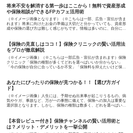
将来不安を解消する第一歩はここから！無料で資産形成
や保険相談ができるFPカフェ活用術
（※イメージ画像となります）（※こちらは一部、広告・宣伝が含ま
れます）将来に向けたお金の準備は大切だと分かっていても、資産形
成や保険の選び方は難しく感じがちです。情報は多いのに、自分に合
った判断ができず迷ってしまう人も少なくありません。そん...
【保険の見直しはココ！】保険クリニックの賢い活用法
をプロが徹底解説
（※イメージ画像）（※こちらは一部広告・宣伝が含まれます）保険
クリニック「保険の種類が多くてどれを選べばいいか分からない」
「今の保険が自分に合っているか不安」「保険料を抑えたいけど保障
は充実させたい」など、保険に関する悩みは尽きません。 そ...
あなたにぴったりの保険が見つかる！！【選び方ガイ
ド】
（※イメージ画像）人生には、予期せぬ出来事が起こりうるもの。病
気やケガ、事故など、万が一の事態に備えて、保険への加入は重要な
選択肢となります。しかし、保険の種類は数多く、どれを選べばいい
のか迷ってしまう方も多いのではないでしょうか。この記事...
【本音レビュー付き】保険チャンネルの賢い活用術と
は？メリット・デメリットを一挙公開