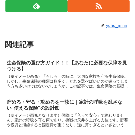
yuho_minn
関連記事
生命保険の選び方ガイド！！【あなたに必要な保障を見
つける】
（※イメージ画像）「もしも」の時に、大切な家族を守る生命保険。
しかし、生命保険の種類は数多く、どれを選べばいいのか迷ってしま
う方も多いのではないでしょうか。この記事では、生命保険の基礎知
識から、選び方、種類別の解説まで、あなたの疑問を解消す...
貯める・守る・攻めるを一枚に｜家計の呼吸を乱さな
い“使える保険”の設計図
（※イメージ画像となります）保険は「入って安心」で終わりませ
ん。家計の呼吸を守る床であり、挑戦の天井を上げる支柱です。貯蓄
や投資と混線すると固定費が重くなり、逆に薄すぎるといざという時
に痛みが大きくなります。大切なのは、貯める・守る・攻める...