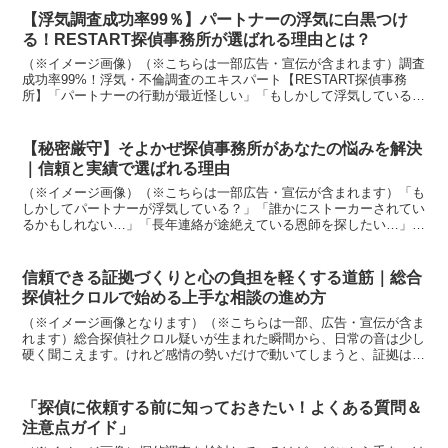
【浮気調査成功率99％】パートナーの浮気に白黒つけ
る！RESTART探偵事務所が選ばれる理由とは？
（※イメージ画像）（※こちらは一部広告・宣伝が含まれます）調査
成功率99%！浮気・不倫調査のエキスパート【RESTART探偵事務
所】「パートナーの行動が最近怪しい」「もしかして浮気しているの
かも…」 そのような不安や悩みを抱えている方は、一...
【秘密厳守】そよかぜ探偵事務所があなたの悩みを解決
｜信頼と実績で選ばれる理由
（※イメージ画像）（※こちらは一部広告・宣伝が含まれます）「も
しかしてパートナーが浮気している？」「誰かにストーカーされてい
るかもしれない…」「長年連絡が途絶えている恩師を探したい…」人
生において、誰にも相談できず、一人で抱え込んでしまう悩...
信頼できる証拠づくりと心の負担を軽くする道筋｜総合
探偵社クロルで始める上手な相談の進め方
（※イメージ画像となります）（※こちらは一部、広告・宣伝が含ま
れます）総合探偵社クロル疑いが生まれた瞬間から、日常の音は少し
硬く聞こえます。けれど感情の勢いだけで動いてしまうと、証拠は散
り、関係者の安全も損なわれがちです。だからこそ、最初の...
「探偵に依頼する前に知っておきたい！よくある質問＆
注意点ガイド」