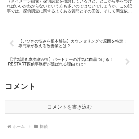
（※イメージ画像）探偵調査を検討しているけど、どこから手をつけ
ればいいかわからないという方も多いのではないでしょうか。この記
事では、探偵調査に関するよくある質問とその回答、そして調査依頼
の際に注意すべき点を詳しく解説します。料金体系や調査期...
【いびきの悩みを根本解決】カウンセリングで原因を特定！
専門家が教える改善策とは？
【浮気調査成功率99％】パートナーの浮気に白黒つける！
RESTART探偵事務所が選ばれる理由とは？
コメント
コメントを書き込む
ホーム
探偵