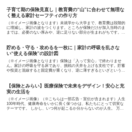
子育て期の保険見直し｜教育費の“山”に合わせて無理な
く整える家計セーフティの作り方
（※イメージ画像となります）未就学から大学まで、教育費は段階的
に増減し、家計の波をつくります。ところが保険だけが加入当時のま
までは、必要のない厚みや、逆に足りない部分が生まれがちです。見
直しのコツは、教育費の“山”を年表で見える化し、守る対...
貯める・守る・攻めるを一枚に｜家計の呼吸を乱さな
い“使える保険”の設計図
（※イメージ画像となります）保険は「入って安心」で終わりませ
ん。家計の呼吸を守る床であり、挑戦の天井を上げる支柱です。貯蓄
や投資と混線すると固定費が重くなり、逆に薄すぎるといざという時
に痛みが大きくなります。大切なのは、貯める・守る・攻める...
【保険とみらい】医療保険で未来をデザイン！安心と充
実の生活を
（※イメージ画像）（※こちらは一部広告・宣伝が含まれます）人生
100年時代、健康寿命をいかに長く保つかは、私たちにとって切実な
テーマです。 しかし、いつ何が起こるか分からないのが人生。 万が
一の病気やケガに備え、経済的な不安を解消するために...