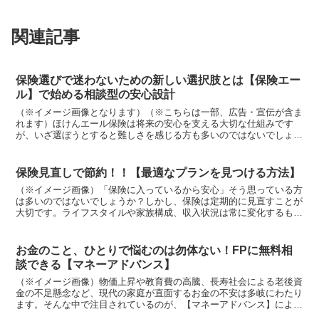
関連記事
保険選びで迷わないための新しい選択肢とは【保険エー
ル】で始める相談型の安心設計
（※イメージ画像となります）（※こちらは一部、広告・宣伝が含ま
れます）ほけんエール保険は将来の安心を支える大切な仕組みです
が、いざ選ぼうとすると難しさを感じる方も多いのではないでしょう
か。似たような保障内容に見えても違いが分かりにくく、自分...
保険見直しで節約！！【最適なプランを見つける方法】
（※イメージ画像）「保険に入っているから安心」そう思っている方
は多いのではないでしょうか？しかし、保険は定期的に見直すことが
大切です。ライフスタイルや家族構成、収入状況は常に変化するも
の。加入した当時の保険が、今のあなたに本当に合っていると...
お金のこと、ひとりで悩むのは勿体ない！FPに無料相
談できる【マネーアドバンス】
（※イメージ画像）物価上昇や教育費の高騰、長寿社会による老後資
金の不足懸念など、現代の家庭が直面するお金の不安は多岐にわたり
ます。そんな中で注目されているのが、【マネーアドバンス】による
ファイナンシャルプランナー（FP）無料相談サービスです...